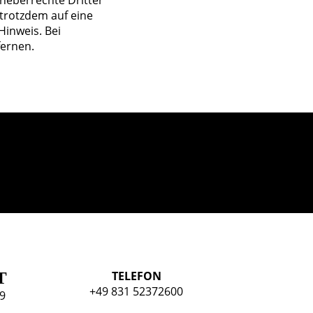
rheberrechte Dritter
 trotzdem auf eine
inweis. Bei
fernen.
T
TELEFON
+49 831 52372600
 9