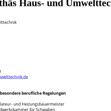
thäs Haus- und Umwelttec
G
lttechnik
0
welttechnik.de
besondere berufliche Regelungen
llateur- und Heizungsbauermeister
ndwerkskammer für Schwaben